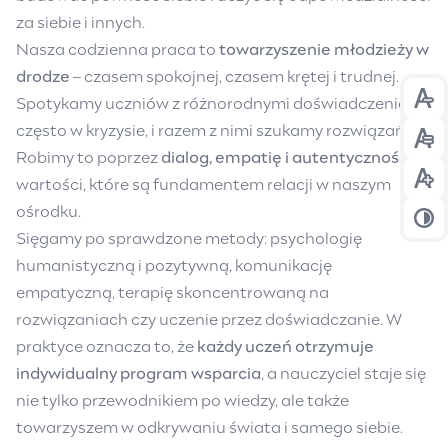
za siebie i innych.
Nasza codzienna praca to
towarzyszenie młodzieży w
drodze
– czasem spokojnej, czasem krętej i trudnej.
Spotykamy uczniów z różnorodnymi doświadczeniami,
Prz
często w kryzysie, i razem z nimi szukamy rozwiązań.
Prz
Robimy to poprzez
dialog, empatię i autentyczność
–
wartości, które są fundamentem relacji w naszym
Prz
ośrodku.
Prz
Sięgamy po sprawdzone metody: psychologię
humanistyczną i pozytywną, komunikację
empatyczną, terapię skoncentrowaną na
rozwiązaniach czy uczenie przez doświadczanie. W
praktyce oznacza to, że
każdy uczeń otrzymuje
indywidualny program wsparcia
, a nauczyciel staje się
nie tylko przewodnikiem po wiedzy, ale także
towarzyszem w odkrywaniu świata i samego siebie.