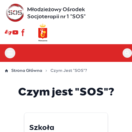
Przejdź
do
treści
Otwórz menu główne
Ot
Strona Główna
Czym Jest "SOS"?
Czym jest "SOS"?
Szkoła