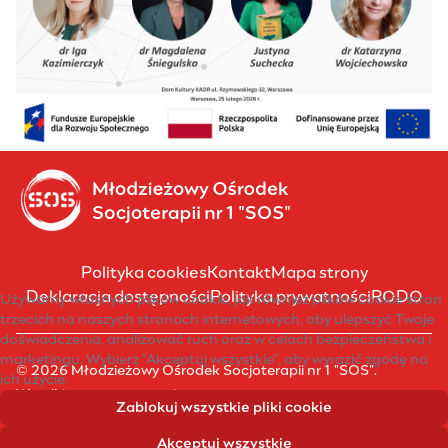
Polityka cookies
Kontakt
Mapa strony
Deklaracja dostępności
Polityka prywatności
RODO
Używamy własnych plików cookie, jak również plików cookie stron
trzecich na naszych stronach internetowych, aby ulepszyć Twoje
doświadczenia, analizować ruch oraz w celach bezpieczeństwa i
marketingu. Wybierz "Akceptuj wszystkie", aby wyrazić zgodę na
© 2026 Młodzieżowy Ośrodek Socjoterapii nr 1 "SOS".
ich użycie.
Wszelkie prawa zastrzeżone.
Zablokuj wszystkie pliki cookie
Akceptuj wszystkie