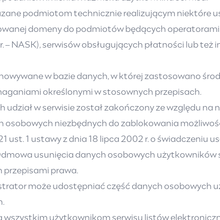
ne podmiotom technicznie realizującym niektóre usł
trowanej domeny do podmiotów będących operatorami 
. – NASK), serwisów obsługujących płatności lub też
owywane w bazie danych, w której zastosowano środk
aganiami określonymi w stosownych przepisach.
ch udział w serwisie został zakończony ze względu na 
 osobowych niezbędnych do zablokowania możliwości
21 ust. 1 ustawy z dnia 18 lipca 2002 r. o świadczeniu usł
1422). Odmowa usunięcia danych osobowych użytkowników
 przepisami prawa.
rator może udostępniać część danych osobowych uż
h.
ia wszystkim użytkownikom serwisu listów elektroni