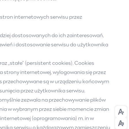
 stron internetowych serwisu przez
rdziej dostosowanych do ich zainteresowań,
tawień i dostosowanie serwisu do użytkownika
z „stałe” (persistent cookies). Cookies
strony internetowej, wylogowania się przez
okies przechowywane są w urządzeniu końcowym
usunięcia przez użytkownika serwisu.
domyślnie zezwala na przechowywanie plików
nia w wybranym przez siebie momencie zmian
Prze
 internetowej (oprogramowania) m. in w
Prze
ownika serwisu o każdorazowym zamieszczeniu