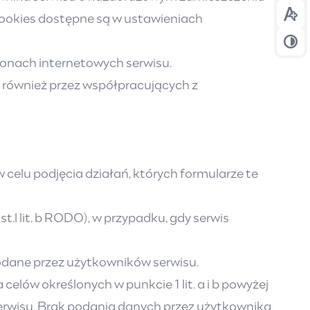
cookies dostępne są w ustawieniach
Prze
Prze
ronach internetowych serwisu.
również przez współpracujących z
celu podjęcia działań, których formularze te
t.l lit. b RODO), w przypadku, gdy serwis
odane przez użytkowników serwisu.
lów określonych w punkcie 1 lit. a i b powyżej
 serwisu. Brak podania danych przez użytkownika