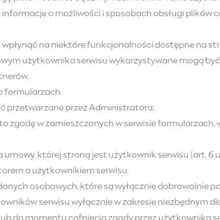
 informacje o możliwości i sposobach obsługi plików 
wpłynąć na niektóre funkcjonalności dostępne na st
cowym użytkownika serwisu wykorzystywane mogą być 
tnerów.
o formularzach
 przetwarzane przez Administratora:
to zgodę w zamieszczonych w serwisie formularzach, w 
mowy, której stroną jest użytkownik serwisu (art. 6 us
orem a użytkownikiem serwisu.
danych osobowych, które są wyłącznie dobrowolnie p
ników serwisu wyłącznie w zakresie niezbędnym dla ce
ów, lub do momentu cofnięcia zgody przez użytkownika