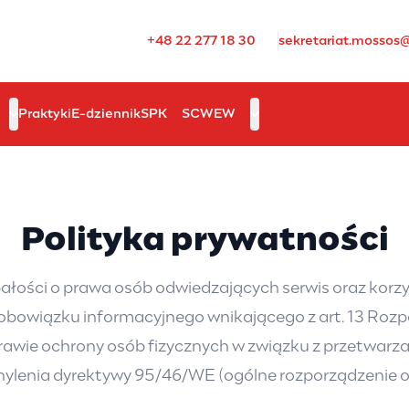
+48 22 277 18 30
sekretariat.mossos
Praktyki
E-dziennik
SPK
SCWEW
Polityka prywatności
bałości o prawa osób odwiedzających serwis oraz korz
obowiązku informacyjnego wnikającego z art. 13 Roz
 sprawie ochrony osób fizycznych w związku z przetwa
ylenia dyrektywy 95/46/WE (ogólne rozporządzenie o 