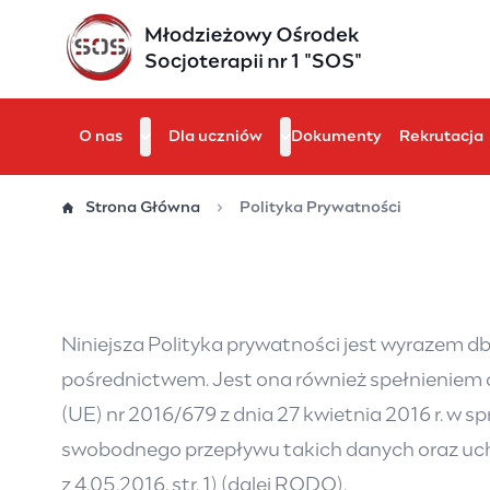
Przejdź
do
treści
O nas
Dla uczniów
Dokumenty
Rekrutacja
Strona Główna
Polityka Prywatności
Niniejsza Polityka prywatności jest wyrazem d
pośrednictwem. Jest ona również spełnieniem 
(UE) nr 2016/679 z dnia 27 kwietnia 2016 r. w
swobodnego przepływu takich danych oraz uch
z 4.05.2016, str. 1) (dalej RODO).