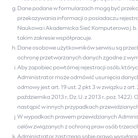
Dane podane w formularzach mogą być przekaza
przekazywania informacji o posiadaczu rejes
Naukowa i Akademicka Sieć Komputerowa j. b. r
takim zakresie współpracuje.
Dane osobowe użytkowników serwisu są przech
ochronę przetwarzanych danych zgodne z wym
Aby zapobiec powtórnej rejestracji osób, który
Administrator może odmówić usunięcia danych
odmowy jest art. 19 ust. 2 pkt 3 w związku z art. 
października 2013 r., Dz. U. z 2013 r., poz. 
nastąpić w innych przypadkach przewidzianych
W wypadkach prawem przewidzianych Administ
celów związanych z ochroną praw osób trzecic
Administrator zastrzega sobie prawo wysyłan