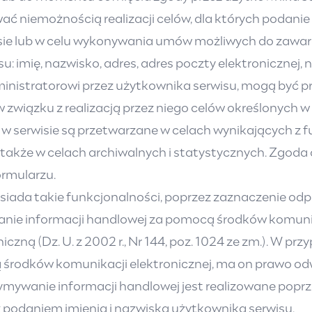
ć niemożnością realizacji celów, dla których podanie
ie lub w celu wykonywania umów możliwych do zawar
imię, nazwisko, adres, adres poczty elektronicznej, nu
inistratorowi przez użytkownika serwisu, mogą być
iązku z realizacją przez niego celów określonych w pun
 serwisie są przetwarzane w celach wynikających z 
akże w celach archiwalnych i statystycznych. Zgoda o
rmularzu.
siada takie funkcjonalności, poprzez zaznaczenie od
ie informacji handlowej za pomocą środków komunikac
iczną (Dz. U. z 2002 r., Nr 144, poz. 1024 ze zm.). W 
środków komunikacji elektronicznej, ma on prawo odw
mywanie informacji handlowej jest realizowane poprz
 podaniem imienia i nazwiska użytkownika serwisu.