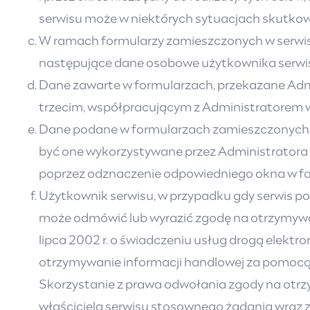
serwisu może w niektórych sytuacjach skutkowa
W ramach formularzy zamieszczonych w serwis
następujące dane osobowe użytkownika serwisu: 
Dane zawarte w formularzach, przekazane Adm
trzecim, współpracującym z Administratorem w zw
Dane podane w formularzach zamieszczonych w
być one wykorzystywane przez Administratora t
poprzez odznaczenie odpowiedniego okna w fo
Użytkownik serwisu, w przypadku gdy serwis po
może odmówić lub wyrazić zgodę na otrzymywan
lipca 2002 r. o świadczeniu usług drogą elektron
otrzymywanie informacji handlowej za pomocą 
Skorzystanie z prawa odwołania zgody na otrzy
właściciela serwisu stosownego żądania wraz z