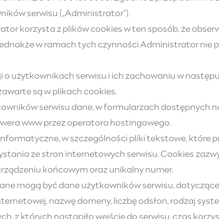
ków serwisu („Administrator”).
 korzysta z plików cookies w ten sposób, że obserwuje
 jednakże w ramach tych czynności Administrator nie
ji o użytkownikach serwisu i ich zachowaniu w następ
zawarte są w plikach cookies.
owników serwisu dane, w formularzach dostępnych na
wera www przez operatora hostingowego.
ne informatyczne, w szczególności pliki tekstowe, kt
stania ze stron internetowych serwisu. Cookies zazwy
urządzeniu końcowym oraz unikalny numer.
rane mogą być dane użytkowników serwisu, dotyczące d
 internetowej, nazwę domeny, liczbę odsłon, rodzaj sys
ch, z których nastąpiło wejście do serwisu, czas korzy