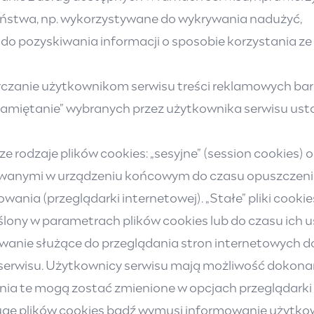
zeństwa, np. wykorzystywane do wykrywania nadużyć,
 do pozyskiwania informacji o sposobie korzystania ze
arczanie użytkownikom serwisu treści reklamowych ba
zapamiętanie” wybranych przez użytkownika serwisu us
odzaje plików cookies: „sesyjne” (session cookies) ora
wanymi w urządzeniu końcowym do czasu opuszczenia 
wania (przeglądarki internetowej). „Stałe” pliki co
eślony w parametrach plików cookies lub do czasu ich 
wanie służące do przeglądania stron internetowych 
erwisu. Użytkownicy serwisu mają możliwość dokona
nia te mogą zostać zmienione w opcjach przeglądarki
ugę plików cookies bądź wymusi informowanie użytk