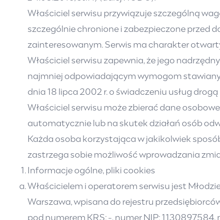
Właściciel serwisu przywiązuje szczególną w
szczególnie chronione i zabezpieczone przed
zainteresowanym. Serwis ma charakter otwart
Właściciel serwisu zapewnia, że jego nadrzęd
najmniej odpowiadającym wymogom stawianym p
dnia 18 lipca 2002 r. o świadczeniu usług drogą
Właściciel serwisu może zbierać dane osobowe 
automatycznie lub na skutek działań osób odw
Każda osoba korzystająca w jakikolwiek sposób 
zastrzega sobie możliwość wprowadzania zmia
Informacje ogólne, pliki cookies
Właścicielem i operatorem serwisu jest Młodzi
Warszawa, wpisana do rejestru przedsiębiorc
pod numerem KRS: -, numer NIP: 1130897584, 