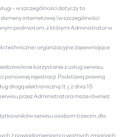
ugi – w szczególności dotyczy to
domeny internetowej (w szczególności
 innym podmiotom, z którymi Administrator w
i techniczne i organizacyjne zapewniające
niedozwolone korzystanie z usług serwisu,
 ponownej rejestracji. Podstawą prawną
ug drogą elektroniczną (t. j. z dnia 15
 serwisu przez Administratora może również
ytkowników serwisu osobom trzecim, dla
cznych z powiadomieniami o ważnych zmianach