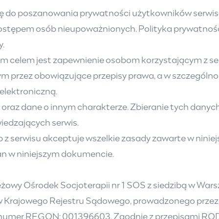
agę do poszanowania prywatności użytkowników serwi
 dostępem osób nieupoważnionych. Polityka prywatno
y.
nym celem jest zapewnienie osobom korzystającym z s
rzez obowiązujące przepisy prawa, a w szczególnośc
 elektroniczną.
oraz dane o innym charakterze. Zbieranie tych danych 
iedzających serwis.
z serwisu akceptuje wszelkie zasady zawarte w niniejs
n w niniejszym dokumencie.
eżowy Ośrodek Socjoterapii nr 1 SOS z siedzibą w War
ów Krajowego Rejestru Sądowego, prowadzonego przez
numer REGON: 001396603. Zgodnie z przepisami RODO, 