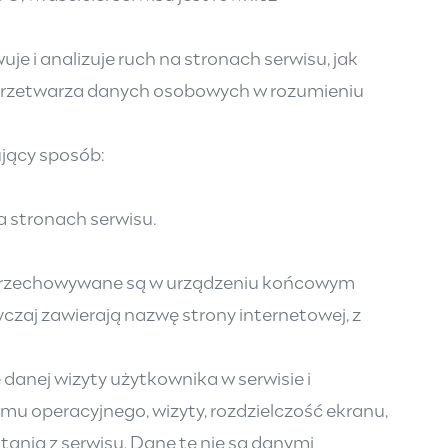
 i analizuje ruch na stronach serwisu, jak
 przetwarza danych osobowych w rozumieniu
ujący sposób:
 stronach serwisu.
óre przechowywane są w urządzeniu końcowym
czaj zawierają nazwę strony internetowej, z
anej wizyty użytkownika w serwisie i
temu operacyjnego, wizyty, rozdzielczość ekranu,
stania z serwisu. Dane te nie są danymi