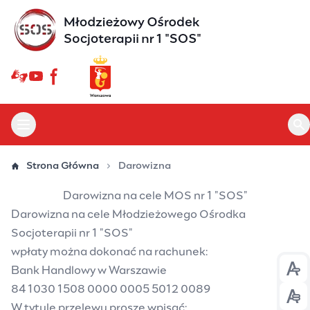
Przejdź
do
treści
Otwórz menu główne
Ot
Strona Główna
Darowizna
Darowizna na cele MOS nr 1 "SOS"
Darowizna na cele Młodzieżowego Ośrodka
Socjoterapii nr 1 "SOS"
wpłaty można dokonać na rachunek:
Bank Handlowy w Warszawie
Prz
84 1030 1508 0000 0005 5012 0089
Prz
W tytule przelewu proszę wpisać: