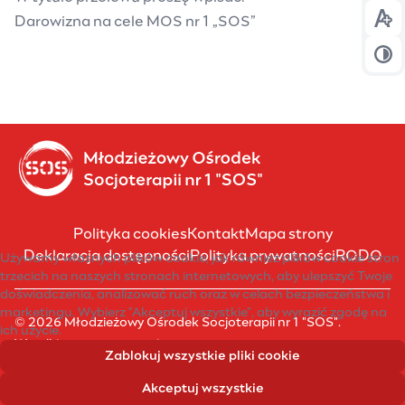
Darowizna na cele MOS nr 1 „SOS”
Prz
Prz
Polityka cookies
Kontakt
Mapa strony
Deklaracja dostępności
Polityka prywatności
RODO
Używamy własnych plików cookie, jak również plików cookie stron
trzecich na naszych stronach internetowych, aby ulepszyć Twoje
doświadczenia, analizować ruch oraz w celach bezpieczeństwa i
marketingu. Wybierz "Akceptuj wszystkie", aby wyrazić zgodę na
© 2026 Młodzieżowy Ośrodek Socjoterapii nr 1 "SOS".
ich użycie.
Wszelkie prawa zastrzeżone.
Zablokuj wszystkie pliki cookie
Akceptuj wszystkie